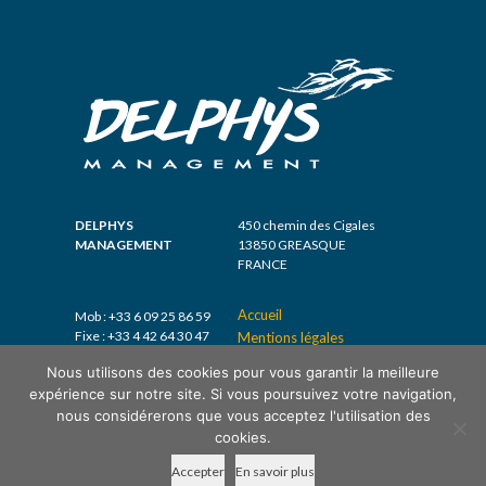
DELPHYS
450 chemin des Cigales
MANAGEMENT
13850 GREASQUE
FRANCE
Accueil
Mob : +33 6 09 25 86 59
Fixe : +33 4 42 64 30 47
Mentions légales
Nous utilisons des cookies pour vous garantir la meilleure
expérience sur notre site. Si vous poursuivez votre navigation,
nous considérerons que vous acceptez l'utilisation des
Copyright
DELPHYS MANAGEMENT
- Conception
cookies.
Agence Odanak
Accepter
En savoir plus